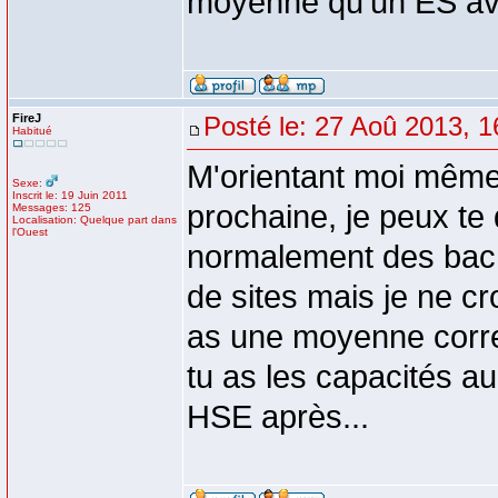
moyenne qu'un ES ave
FireJ
Posté le: 27 Aoû 2013, 1
Habitué
M'orientant moi mêm
Sexe:
Inscrit le: 19 Juin 2011
prochaine, je peux te
Messages: 125
Localisation: Quelque part dans
l'Ouest
normalement des bachel
de sites mais je ne cro
as une moyenne correc
tu as les capacités au
HSE après...