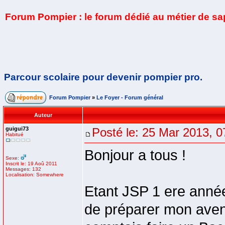
Forum Pompier : le forum dédié au métier de s
Parcour scolaire pour devenir pompier pro.
Forum Pompier
»
Le Foyer - Forum général
Auteur
guigui73
Posté le: 25 Mar 2013, 0
Habitué
Bonjour a tous !
Sexe:
Inscrit le: 19 Aoû 2011
Messages: 132
Localisation: Somewhere
Etant JSP 1 ere année 
de préparer mon aveni