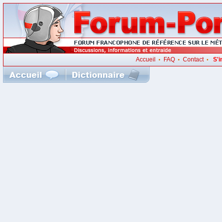
Accueil
FAQ
Contact
S'i
•
•
•