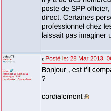
poste de SPP officier,
direct. Certaines per
professionnel chez l
laissait pas imaginer 
guigui73
Posté le: 28 Mar 2013, 0
Habitué
Bonjour , est t'il co
Sexe:
Inscrit le: 19 Aoû 2011
?
Messages: 132
Localisation: Somewhere
cordialement