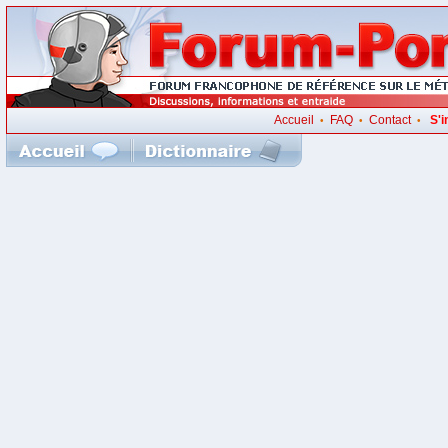
Accueil
FAQ
Contact
S'i
•
•
•