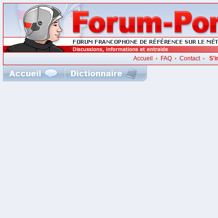
Accueil
FAQ
Contact
S'i
•
•
•