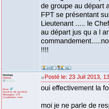
de groupe au départ a
FPT se présentant su
Lieutenant ..... le Ch
au départ jus qu a l a
commandement.....non?
!!!!
twomax
Posté le: 23 Juil 2013, 1
Habitué
oui effectivement la f
Sexe:
Inscrit le: 04 Juil 2013
Messages: 179
Localisation: nord
moi je ne parle de res