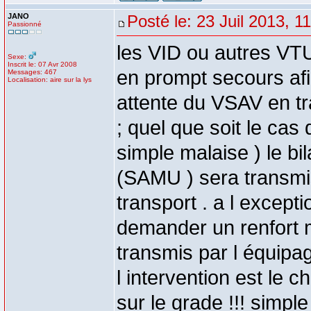
JANO
Posté le: 23 Juil 2013, 1
Passionné
les VID ou autres VTU
Sexe:
Inscrit le: 07 Avr 2008
en prompt secours afi
Messages: 467
Localisation: aire sur la lys
attente du VSAV en tr
; quel que soit le ca
simple malaise ) le bi
(SAMU ) sera transmis
transport . a l except
demander un renfort mé
transmis par l équipag
l intervention est le c
sur le grade !!! simpl