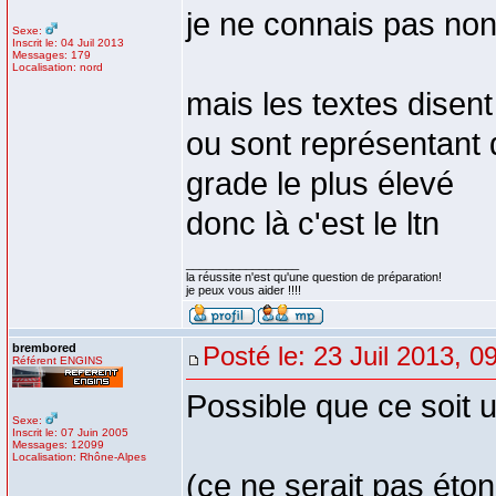
je ne connais pas non
Sexe:
Inscrit le: 04 Juil 2013
Messages: 179
Localisation: nord
mais les textes disent
ou sont représentant q
grade le plus élevé
donc là c'est le ltn
_________________
la réussite n'est qu'une question de préparation!
je peux vous aider !!!!
brembored
Posté le: 23 Juil 2013, 0
Référent ENGINS
Possible que ce soit un
Sexe:
Inscrit le: 07 Juin 2005
Messages: 12099
Localisation: Rhône-Alpes
(ce ne serait pas ét