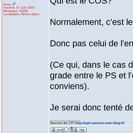
Qui est le COS?
Sexe:
Inscrit le: 07 Juin 2005
Messages: 12099
Localisation: Rhône-Alpes
Normalement, c'est le
Donc pas celui de l'e
(Ce qui, dans le cas 
grade entre le PS et l
conviens).
Je serai donc tenté de d
_________________
Sauvons les CPI
http://opti-secours.over-blog.fr/