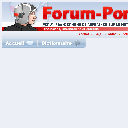
Accueil
FAQ
Contact
S'i
•
•
•