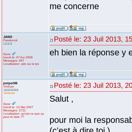
me concerne
JANO
Posté le: 23 Juil 2013, 1
Passionné
eh bien la réponse y 
Sexe:
Inscrit le: 07 Avr 2008
Messages: 467
Localisation: aire sur la lys
potpot06
Posté le: 23 Juil 2013, 2
Vétéran
Salut ,
Sexe:
Inscrit le: 13 Mai 2007
Messages: 2721
Localisation: qu'est ce que ça
peut te faire ??
pour moi la responsab
(c'est à dire toi ) .