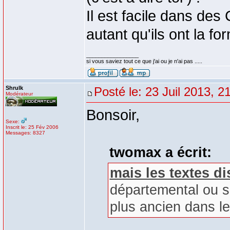
Il est facile dans des
autant qu'ils ont la f
_________________
si vous saviez tout ce que j'ai ou je n'ai pas .....
Shrulk
Posté le: 23 Juil 2013, 2
Modérateur
Bonsoir,
Sexe:
Inscrit le: 25 Fév 2006
Messages: 8327
twomax a écrit:
mais les textes d
départemental ou so
plus ancien dans le