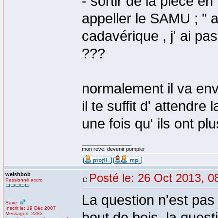
- sortir de la pièce en
appeller le SAMU ; " a
cadavérique , j' ai p
???
normalement il va env
il te suffit d' attendre
une fois qu' ils ont pl
_________________
mon reve: devenir pompier
welshbob
Posté le: 26 Oct 2013, 0
Passionné accro
La question n'est pas
Sexe:
Inscrit le: 19 Déc 2007
bout de bois, la questi
Messages: 2283