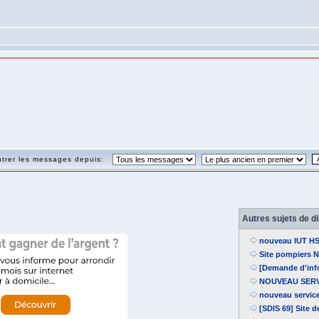
trer les messages depuis:
Autres sujets de d
nouveau IUT H
Site pompiers 
[Demande d'info
NOUVEAU SERV
nouveau service
[SDIS 69] Site 