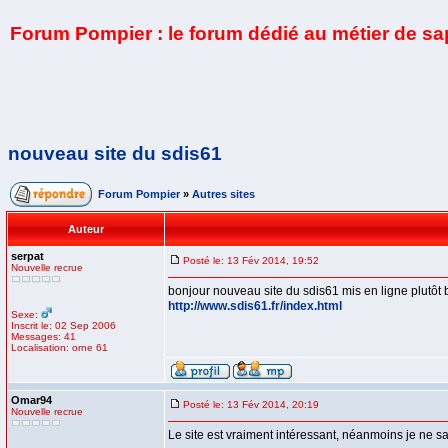
Forum Pompier : le forum dédié au métier de s
nouveau site du sdis61
Forum Pompier
»
Autres sites
Auteur
serpat
Posté le: 13 Fév 2014, 19:52
Nouvelle recrue
bonjour nouveau site du sdis61 mis en ligne plutôt bie
http://www.sdis61.fr/index.html
Sexe:
Inscrit le: 02 Sep 2006
Messages: 41
Localisation: orne 61
Omar94
Posté le: 13 Fév 2014, 20:19
Nouvelle recrue
Le site est vraiment intéressant, néanmoins je ne sai