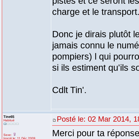
pistes et ce seront le
charge et le transport.
Donc je dirais plutôt 
jamais connu le numér
pompiers) l qui pourr
si ils estiment qu'ils 
Cdlt Tin'.
Tine65
Posté le: 02 Mar 2014, 1
Habitué
Merci pour ta réponse
Sexe:
Inscrit le: 11 Déc 2009