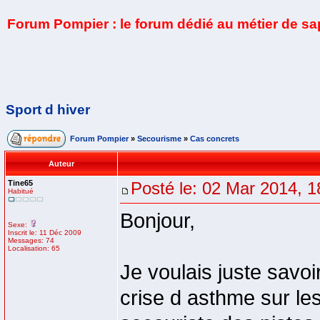
Forum Pompier : le forum dédié au métier de s
Sport d hiver
Forum Pompier
»
Secourisme
»
Cas concrets
Auteur
Tine65
Posté le: 02 Mar 2014, 1
Habitué
Bonjour,
Sexe:
Inscrit le: 11 Déc 2009
Messages: 74
Localisation: 65
Je voulais juste savoi
crise d asthme sur les 