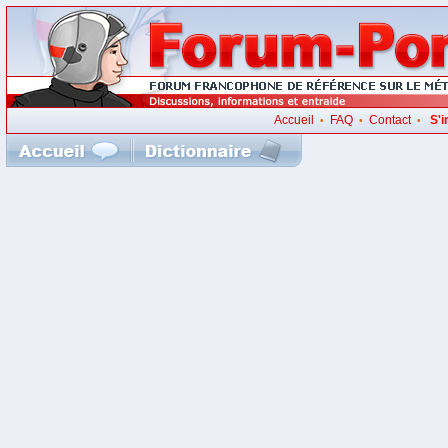
Accueil
FAQ
Contact
S'i
•
•
•