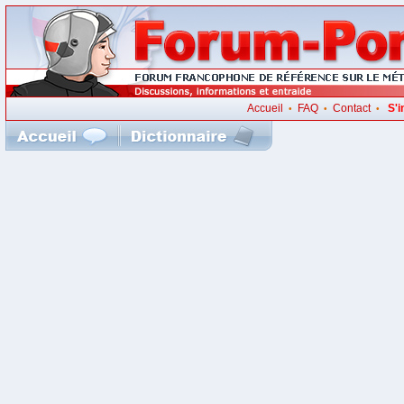
Accueil
FAQ
Contact
S'i
•
•
•