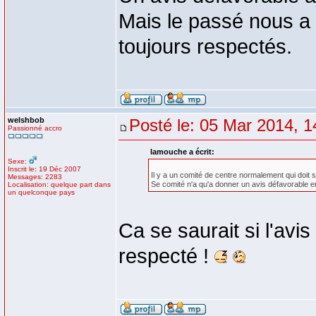
Mais le passé nous a 
toujours respectés.
welshbob
Posté le: 05 Mar 2014, 1
Passionné accro
lamouche a écrit:
Sexe:
Inscrit le: 19 Déc 2007
Il y a un comité de centre normalement qui doit s
Messages: 2283
Se comité n'a qu'a donner un avis défavorable e
Localisation: quelque part dans
un quelconque pays
Ca se saurait si l'avi
respecté !