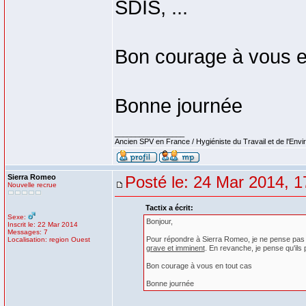
SDIS, ...
Bon courage à vous e
Bonne journée
_________________
Ancien SPV en France / Hygiéniste du Travail et de l'Env
Sierra Romeo
Posté le: 24 Mar 2014, 1
Nouvelle recrue
Tactix a écrit:
Sexe:
Bonjour,
Inscrit le: 22 Mar 2014
Messages: 7
Pour répondre à Sierra Romeo, je ne pense pas qu
Localisation: region Ouest
grave et imminent
. En revanche, je pense qu'ils
Bon courage à vous en tout cas
Bonne journée