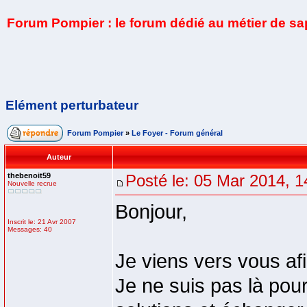
Forum Pompier : le forum dédié au métier de s
Elément perturbateur
Forum Pompier
»
Le Foyer - Forum général
Auteur
thebenoit59
Posté le: 05 Mar 2014, 1
Nouvelle recrue
Bonjour,
Inscrit le: 21 Avr 2007
Messages: 40
Je viens vers vous af
Je ne suis pas là pou