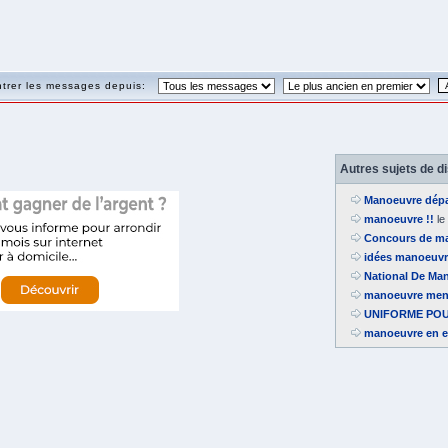
trer les messages depuis:
Autres sujets de d
Manoeuvre dépa
manoeuvre !!
le
Concours de ma
idées manoeuv
National De Man
manoeuvre men
UNIFORME PO
manoeuvre en e