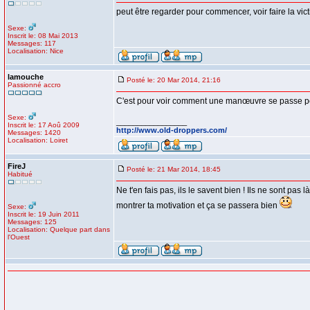
peut être regarder pour commencer, voir faire la vic
Sexe:
Inscrit le: 08 Mai 2013
Messages: 117
Localisation: Nice
lamouche
Posté le: 20 Mar 2014, 21:16
Passionné accro
C'est pour voir comment une manœuvre se passe pe
Sexe:
_________________
Inscrit le: 17 Aoû 2009
http://www.old-droppers.com/
Messages: 1420
Localisation: Loiret
FireJ
Posté le: 21 Mar 2014, 18:45
Habitué
Ne t'en fais pas, ils le savent bien ! Ils ne sont p
montrer ta motivation et ça se passera bien
Sexe:
Inscrit le: 19 Juin 2011
Messages: 125
Localisation: Quelque part dans
l'Ouest