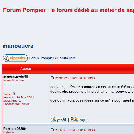
Forum Pompier : le forum dédié au métier de s
manoeuvre
Forum Pompier
»
Forum libre
Auteur
manonspvdu58
Posté le: 20 Mar 2014, 19:14
Nouvelle recrue
bonjour , après de nombreux mois j'ai enfin été visi
devais être présente à la prochaine manoeuvre .. je 
Sexe:
Inscrit le: 20 Mar 2014
quelqu'un aurait des idées sur ce qu'ils pourraient m
Messages: 1
Localisation: nièvre
Romano06300
Posté le: 20 Mar 2014, 19:44
Habitué