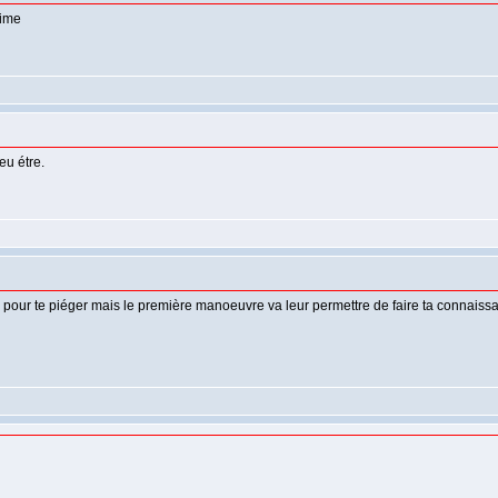
time
u étre.
as là pour te piéger mais le première manoeuvre va leur permettre de faire ta connai