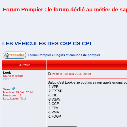
Forum Pompier : le forum dédié au métier de s
LES VÉHICULES DES CSP CS CPI
Forum Pompier
»
Engins et camions de pompier
Auteur
Look
Posté le: 19 Juin 2014, 20:30
Nouvelle recrue
Salut, c'est Look et je voulais savoir quels engin
-1 VPR
Sexe:
-2 FPTSR
Inscrit le: 19 Juin 2014
-1 CID
Messages: 12
Localisation: Toul
-3 VSAV
-1 CCF
-1 EPA
-1 PMA
-1 FDGP
_________________