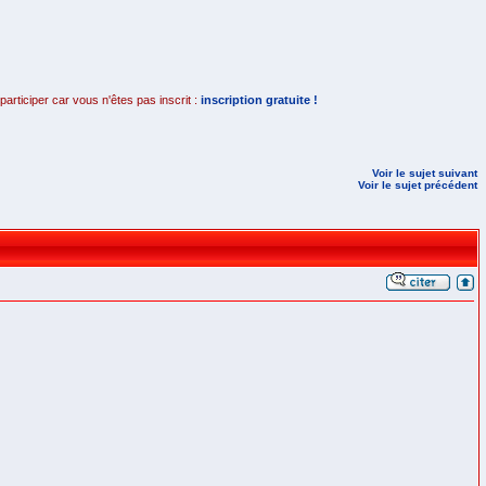
rticiper car vous n'êtes pas inscrit :
inscription gratuite !
Voir le sujet suivant
Voir le sujet précédent