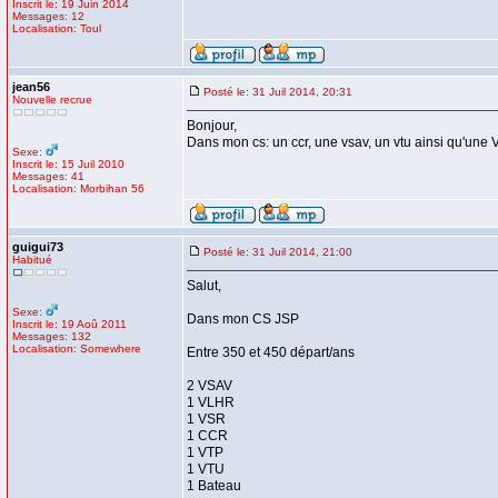
Inscrit le: 19 Juin 2014
Messages: 12
Localisation: Toul
jean56
Posté le: 31 Juil 2014, 20:31
Nouvelle recrue
Bonjour,
Dans mon cs: un ccr, une vsav, un vtu ainsi qu'une
Sexe:
Inscrit le: 15 Juil 2010
Messages: 41
Localisation: Morbihan 56
guigui73
Posté le: 31 Juil 2014, 21:00
Habitué
Salut,
Sexe:
Dans mon CS JSP
Inscrit le: 19 Aoû 2011
Messages: 132
Localisation: Somewhere
Entre 350 et 450 départ/ans
2 VSAV
1 VLHR
1 VSR
1 CCR
1 VTP
1 VTU
1 Bateau