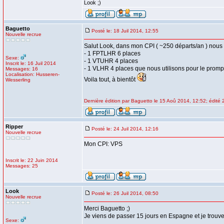
Look ;)
Baguetto
Posté le: 18 Juil 2014, 12:55
Nouvelle recrue
Salut Look, dans mon CPI ( ~250 départs/an ) nous
- 1 FPTLHR 6 places
Sexe:
- 1 VTUHR 4 places
Inscrit le: 16 Juil 2014
- 1 VLHR 4 places que nous utilisons pour le promp
Messages: 16
Localisation: Husseren-
Voila tout, à bientôt
Wesserling
Dernière édition par Baguetto le 15 Aoû 2014, 12:52; édité 2
Ripper
Posté le: 24 Juil 2014, 12:16
Nouvelle recrue
Mon CPI: VPS
Inscrit le: 22 Juin 2014
Messages: 25
Look
Posté le: 26 Juil 2014, 08:50
Nouvelle recrue
Merci Baguetto ;)
Je viens de passer 15 jours en Espagne et je trouv
Sexe: