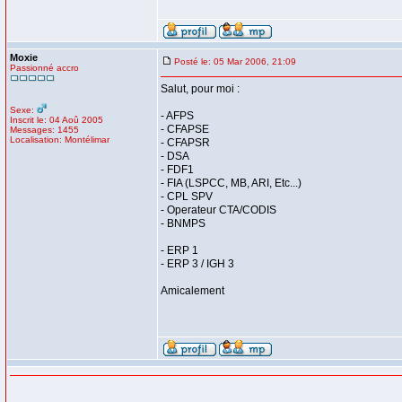
Moxie
Posté le: 05 Mar 2006, 21:09
Passionné accro
Salut, pour moi :
Sexe:
- AFPS
Inscrit le: 04 Aoû 2005
- CFAPSE
Messages: 1455
Localisation: Montélimar
- CFAPSR
- DSA
- FDF1
- FIA (LSPCC, MB, ARI, Etc...)
- CPL SPV
- Operateur CTA/CODIS
- BNMPS
- ERP 1
- ERP 3 / IGH 3
Amicalement