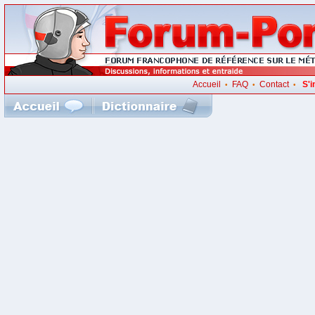
Accueil
FAQ
Contact
S'i
•
•
•