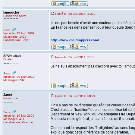
lamouche
Posté le: 25 Juil 2014, 21:39
Passionné accro
Ils ont pas besoin d'avoir une couleur particuliére, c
En France les gens pensent qu'à leur gueule donc fo
Sexe:
Inscrit le: 17 Aoû 2009
_________________
Messages: 1420
Localisation: Loiret
http://www.old-droppers.com/
SPVroubaix
Posté le: 25 Juil 2014, 21:53
Fidèle
Je ne suis absolument pas d'accord avec toi lamouc
Sexe:
Inscrit le: 09 Nov 2010
Messages: 232
Jarod
Posté le: 26 Juil 2014, 08:24
Passionné
Il n'y a pas de loi fédérale qui régit la couleur des
C'est plus par "tradition" que tel corps utilise te
Sexe:
Department of New York, du Philadelphia Fire Depa
Inscrit le: 19 Mar 2009
Mais cela reste général, chacun fait ce qu'il souha
Messages: 411
Localisation: Picardie
Concernant le respect des "firefighters" au sens lar
explique donc cette différence de considération.