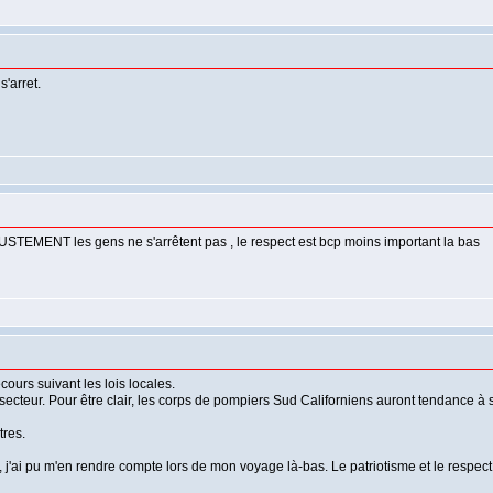
s'arret.
USTEMENT les gens ne s'arrêtent pas , le respect est bcp moins important la bas
cours suivant les lois locales.
du secteur. Pour être clair, les corps de pompiers Sud Californiens auront tendance 
tres.
, j'ai pu m'en rendre compte lors de mon voyage là-bas. Le patriotisme et le respec