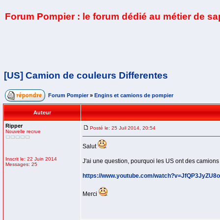
Forum Pompier : le forum dédié au métier de s
[US] Camion de couleurs Differentes
Forum Pompier
»
Engins et camions de pompier
Auteur
Ripper
Posté le: 25 Juil 2014, 20:54
Nouvelle recrue
Salut
Inscrit le: 22 Juin 2014
J'ai une question, pourquoi les US ont des camions
Messages: 25
https://www.youtube.com/watch?v=JfQP3JyZU8o
Merci