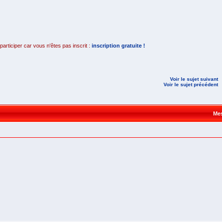
rticiper car vous n'êtes pas inscrit :
inscription gratuite !
Voir le sujet suivant
Voir le sujet précédent
Me