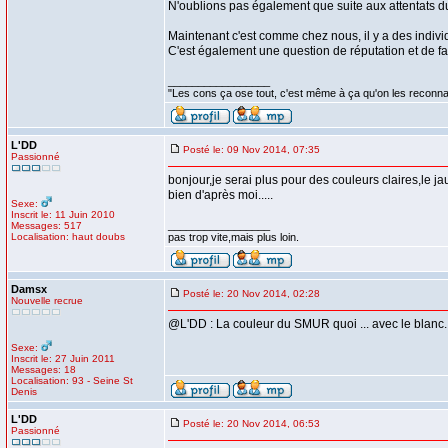
N'oublions pas également que suite aux attentats du 
Maintenant c'est comme chez nous, il y a des individ
C'est également une question de réputation et de faç
_________________
"Les cons ça ose tout, c'est même à ça qu'on les reconna
L'DD
Posté le: 09 Nov 2014, 07:35
Passionné
bonjour,je serai plus pour des couleurs claires,le ja
bien d'après moi.....
Sexe:
Inscrit le: 11 Juin 2010
_________________
Messages: 517
Localisation: haut doubs
pas trop vite,mais plus loin.
Damsx
Posté le: 20 Nov 2014, 02:28
Nouvelle recrue
@L'DD : La couleur du SMUR quoi ... avec le blanc.
Sexe:
Inscrit le: 27 Juin 2011
Messages: 18
Localisation: 93 - Seine St
Denis
L'DD
Posté le: 20 Nov 2014, 06:53
Passionné