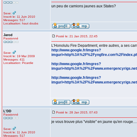
un peu de camions jaunes aux States?
Sexe:
Inscrit le: 11 Juin 2010
Messages: 517
Localisation: haut doubs
Jarod
Posté le: 21 Jan 2015, 22:45
Passionné
L'Honolulu Fire Department, entre autres, a ses cam
http://www.google.fr/imgres?
Sexe:
imgurl=http%3A%2F%2Fyngfire.com%2Findex
Inscrit le: 19 Mar 2009
Messages: 411
Localisation: Picardie
http://www.google.fr/imgres?
imgurl=http%3A%2F%2Fwww.emergencyrigs.n
http://www.google.fr/imgres?
imgurl=http%3A%2F%2Fwww.emergencyrigs.n
L'DD
Posté le: 28 Jan 2015, 07:43
Passionné
je vous trouve plus "visible" en jaune qu'en rouge.........
Sexe:
Inscrit le: 11 Juin 2010
Messages: 517