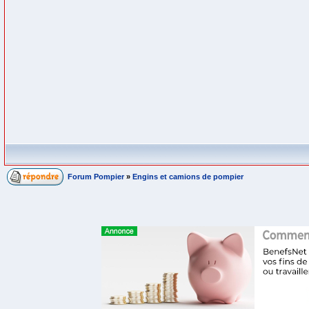
Forum Pompier
»
Engins et camions de pompier