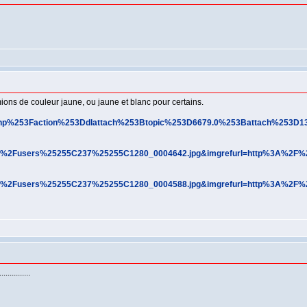
ions de couleur jaune, ou jaune et blanc pour certains.
.php%253Faction%253Ddlattach%253Btopic%253D6679.0%253Battach%253
et%2Fusers%25255C237%25255C1280_0004642.jpg&imgrefurl=http%3A%2
et%2Fusers%25255C237%25255C1280_0004588.jpg&imgrefurl=http%3A%2
..........