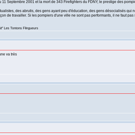
11 Septembre 2001 et la mort de 343 Firefighters du FDNY, le prestige des pompiers 
ualistes, des abrutis, des gens ayant peu d'éducation, des gens désocialisés qui ne 
on de travailler. Si les pompiers d'une ville ne sont pas performants, il ne faut pas
it" Les Tontons Flingueurs
une va très