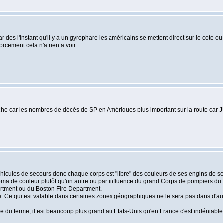
ar des l'instant qu'il y a un gyrophare les américains se mettent direct sur le cote ou 
rcement cela n'a rien a voir.
he car les nombres de décès de SP en Amériques plus important sur la route car J
 véhicules de secours donc chaque corps est "libre" des couleurs de ses engins de se
l schéma de couleur plutôt qu'un autre ou par influence du grand Corps de pompiers 
rtment ou du Boston Fire Department.
ite. Ce qui est valable dans certaines zones géographiques ne le sera pas dans d'au
ge du terme, il est beaucoup plus grand au Etats-Unis qu'en France c'est indéniable