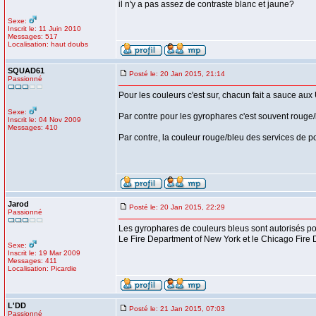
il n'y a pas assez de contraste blanc et jaune?
Sexe:
Inscrit le: 11 Juin 2010
Messages: 517
Localisation: haut doubs
SQUAD61
Posté le: 20 Jan 2015, 21:14
Passionné
Pour les couleurs c'est sur, chacun fait a sauce aux U
Sexe:
Par contre pour les gyrophares c'est souvent rouge/
Inscrit le: 04 Nov 2009
Messages: 410
Par contre, la couleur rouge/bleu des services de po
Jarod
Posté le: 20 Jan 2015, 22:29
Passionné
Les gyrophares de couleurs bleus sont autorisés po
Le Fire Department of New York et le Chicago Fire 
Sexe:
Inscrit le: 19 Mar 2009
Messages: 411
Localisation: Picardie
L'DD
Posté le: 21 Jan 2015, 07:03
Passionné