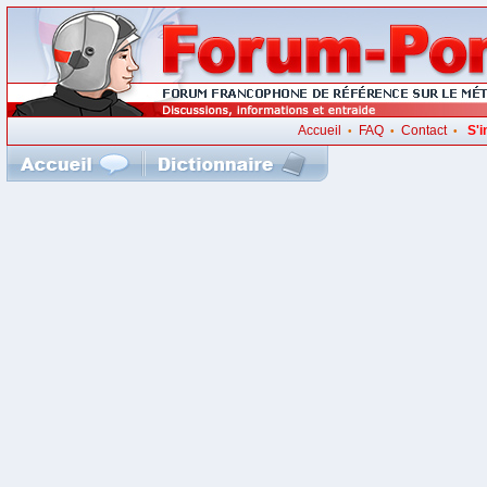
Accueil
FAQ
Contact
S'i
•
•
•