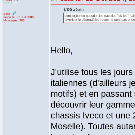
L'DD a écrit:
Sexe:
bonjour,bonne question,les nacelles "civiles" Ita
Inscrit le: 22 Juil 2008
favoriser le déport.là les roues ne sont pas pri
Messages: 383
Hello,
J'utilise tous les jo
italiennes (d'ailleurs 
motifs) et en passant 
découvrir leur gamme 
chassis Iveco et une
Moselle). Toutes autan