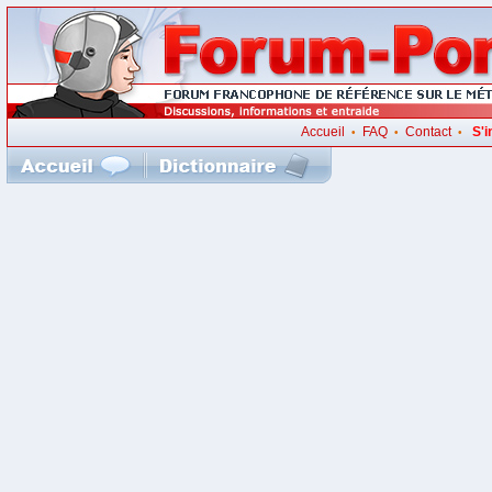
Accueil
FAQ
Contact
S'i
•
•
•