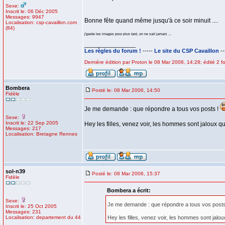
Sexe:
Inscrit le: 06 Déc 2005
Messages: 9947
Bonne fête quand même jusqu'à ce soir minuit ....
Localisation: csp-cavaillon.com
(84)
j'garde les images pour plus tard, on ne sait jamais ...
_________________
Les règles du forum !
-----
Le site du CSP Cavaillon
--
Dernière édition par Proton le 08 Mar 2006, 14:28; édité 2 fo
Bombera
Posté le: 08 Mar 2006, 14:50
Fidèle
Je me demande : que répondre a tous vos posts !
Sexe:
Inscrit le: 22 Sep 2005
Hey les filles, venez voir, les hommes sont jaloux qu
Messages: 217
Localisation: Bretagne Rennes
sol-n39
Posté le: 08 Mar 2006, 15:37
Fidèle
Bombera a écrit:
Sexe:
Je me demande : que répondre a tous vos post
Inscrit le: 25 Oct 2005
Messages: 231
Localisation: departement du 44
Hey les filles, venez voir, les hommes sont jalou