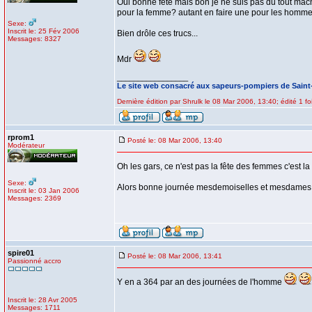
Oui bonne fête mais bon je ne suis pas du tout mach
pour la femme? autant en faire une pour les homme a
Sexe:
Inscrit le: 25 Fév 2006
Bien drôle ces trucs...
Messages: 8327
Mdr
_________________
Le site web consacré aux sapeurs-pompiers de Sain
Dernière édition par Shrulk le 08 Mar 2006, 13:40; édité 1 fo
rprom1
Posté le: 08 Mar 2006, 13:40
Modérateur
Oh les gars, ce n'est pas la fête des femmes c'est l
Sexe:
Alors bonne journée mesdemoiselles et mesdames.
Inscrit le: 03 Jan 2006
Messages: 2369
spire01
Posté le: 08 Mar 2006, 13:41
Passionné accro
Y en a 364 par an des journées de l'homme
Inscrit le: 28 Avr 2005
Messages: 1711