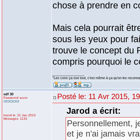
chose à prendre en co
Mais cela pourrait êtr
sous les yeux pour fa
trouve le concept du P
compris pourquoi le co
_________________
"Les cons ça ose tout, c'est même à ça qu'on les reconna
sdf 30
Posté le: 11 Avr 2015, 1
Passionné accro
Jarod a écrit:
Inscrit le: 31 Jan 2010
Messages: 1133
Personnellement, j
et je n'ai jamais v