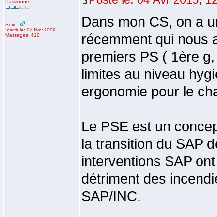
Passionné
Dans mon CS, on a un 
Sexe:
Inscrit le: 04 Nov 2009
récemment qui nous a
Messages: 410
premiers PS ( 1ère g,
limites au niveau hyg
ergonomie pour le cha
Le PSE est un concept
la transition du SAP 
interventions SAP on
détriment des incendie
SAP/INC.