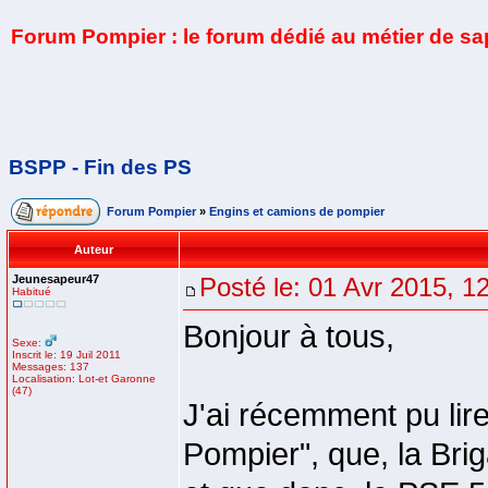
Forum Pompier : le forum dédié au métier de s
BSPP - Fin des PS
Forum Pompier
»
Engins et camions de pompier
Auteur
Jeunesapeur47
Posté le: 01 Avr 2015, 1
Habitué
Bonjour à tous,
Sexe:
Inscrit le: 19 Juil 2011
Messages: 137
Localisation: Lot-et Garonne
(47)
J'ai récemment pu lire
Pompier", que, la Br