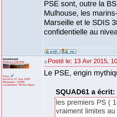
PSE sont, outre la BS
Mulhouse, les marins-
Marseille et le SDIS 
confidentielle au nive
brembored
Posté le: 13 Avr 2015, 1
Référent ENGINS
Le PSE, engin mythiqu
Sexe:
Inscrit le: 07 Juin 2005
Messages: 12099
Localisation: Rhône-Alpes
SQUAD61 a écrit:
les premiers PS ( 1
vraiment limites a