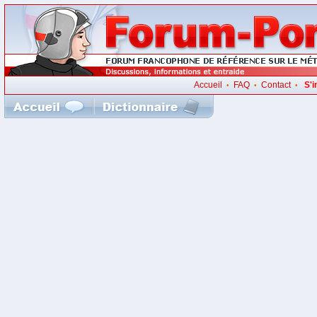
Accueil
FAQ
Contact
S'i
•
•
•