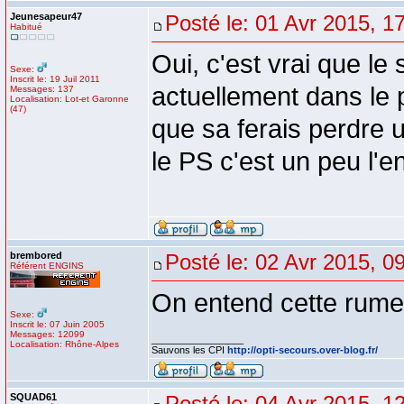
Jeunesapeur47
Posté le: 01 Avr 2015, 1
Habitué
Oui, c'est vrai que le
Sexe:
Inscrit le: 19 Juil 2011
actuellement dans le 
Messages: 137
Localisation: Lot-et Garonne
(47)
que sa ferais perdre 
le PS c'est un peu l'e
brembored
Posté le: 02 Avr 2015, 0
Référent ENGINS
On entend cette rume
Sexe:
Inscrit le: 07 Juin 2005
Messages: 12099
_________________
Localisation: Rhône-Alpes
Sauvons les CPI
http://opti-secours.over-blog.fr/
SQUAD61
Posté le: 04 Avr 2015, 1