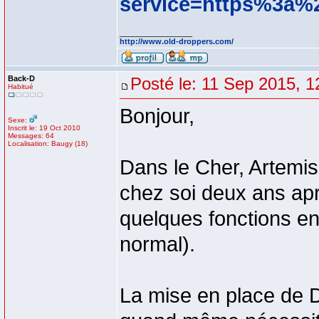
service=https%3a%
_________________
http://www.old-droppers.com/
Back-D
Posté le: 11 Sep 2015, 1
Habitué
Bonjour,
Sexe:
Inscrit le: 19 Oct 2010
Messages: 64
Localisation: Baugy (18)
Dans le Cher, Artemis
chez soi deux ans apr
quelques fonctions en 
normal).
La mise en place de 