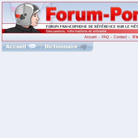
Accueil
FAQ
Contact
S'i
•
•
•