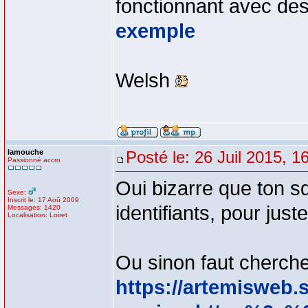
fonctionnant avec des 
exemple
Welsh
lamouche
Posté le: 26 Juil 2015, 1
Passionné accro
Oui bizarre que ton s
Sexe:
Inscrit le: 17 Aoû 2009
identifiants, pour jus
Messages: 1420
Localisation: Loiret
Ou sinon faut cherche
https://artemisweb.s