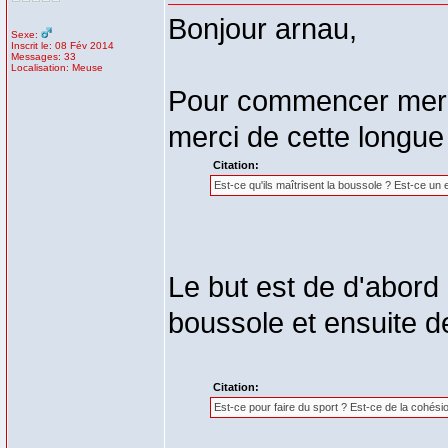
Bonjour arnau,
Sexe:
Inscrit le: 08 Fév 2014
Messages: 33
Localisation: Meuse
Pour commencer merci 
merci de cette longu
Citation:
Est-ce qu'ils maîtrisent la boussole ? Est-ce un 
Le but est de d'abord e
boussole et ensuite de
Citation:
Est-ce pour faire du sport ? Est-ce de la cohési