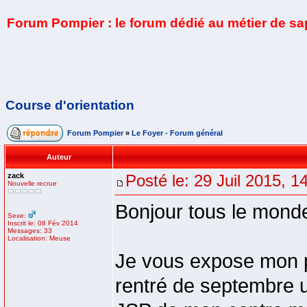
Forum Pompier : le forum dédié au métier de s
Course d'orientation
Forum Pompier
»
Le Foyer - Forum général
Auteur
zack
Posté le: 29 Juil 2015, 1
Nouvelle recrue
Bonjour tous le mond
Sexe:
Inscrit le: 08 Fév 2014
Messages: 33
Localisation: Meuse
Je vous expose mon pet
rentré de septembre u