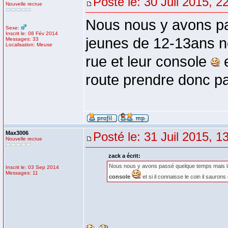
Posté le: 30 Juil 2015, 2
Nouvelle recrue
Nous nous y avons pa
Sexe:
Inscrit le: 08 Fév 2014
jeunes de 12-13ans ne
Messages: 33
Localisation: Meuse
rue et leur console
e
route prendre donc pa
Max3006
Posté le: 31 Juil 2015, 1
Nouvelle recrue
zack a écrit:
Nous nous y avons passé quelque temps mais l
Inscrit le: 03 Sep 2014
Messages: 11
console
et si il connaisse le coin il sauro