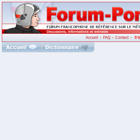
Accueil
FAQ
Contact
S'i
•
•
•