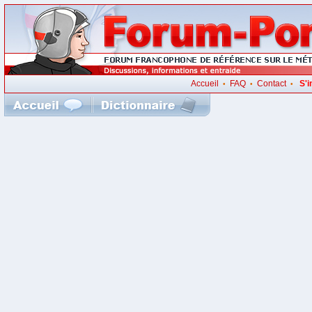
Accueil
FAQ
Contact
S'i
•
•
•