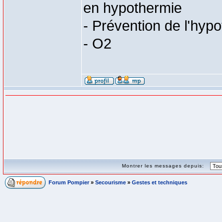
en hypothermie
- Prévention de l'hyp
- O2
Montrer les messages depuis:
Forum Pompier
»
Secourisme
»
Gestes et techniques