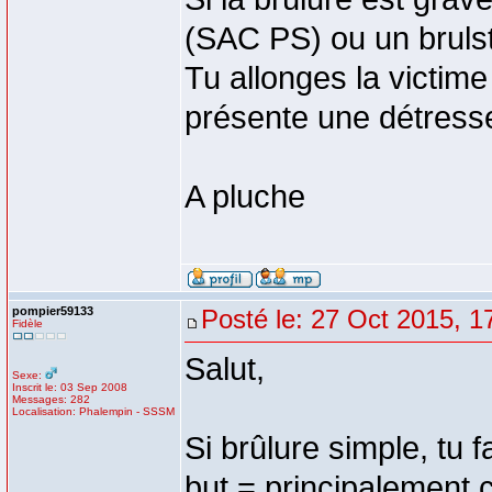
(SAC PS) ou un bruls
Tu allonges la victime a
présente une détress
A pluche
pompier59133
Posté le: 27 Oct 2015, 1
Fidèle
Salut,
Sexe:
Inscrit le: 03 Sep 2008
Messages: 282
Localisation: Phalempin - SSSM
Si brûlure simple, tu 
but = principalement 