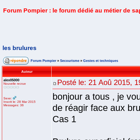
Forum Pompier : le forum dédié au métier de s
les brulures
Forum Pompier
»
Secourisme
»
Gestes et techniques
Auteur
alex05000
Posté le: 21 Aoû 2015, 1
Nouvelle recrue
bonjour a tous , je vo
Sexe:
Inscrit le: 28 Mar 2015
de réagir face aux bru
Messages: 36
Cas 1