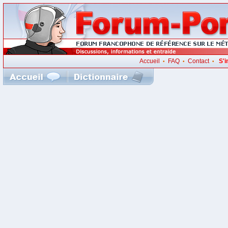
Accueil
FAQ
Contact
S'i
•
•
•