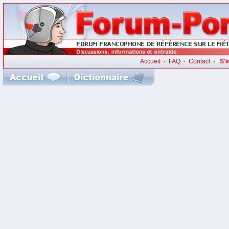
Accueil
FAQ
Contact
S'i
•
•
•