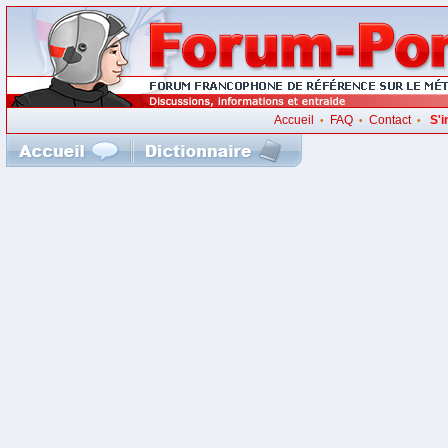
Accueil
FAQ
Contact
S'i
•
•
•