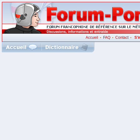
Accueil
FAQ
Contact
S'i
•
•
•