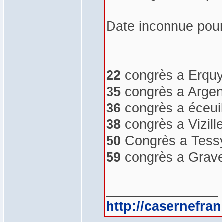
Date inconnue pou
22
congrès a Erqu
35
congrès a Argen
36
congrès a éceuil
38
congrès a Vizill
50
Congrès a Tess
59
congrès a Grave
_______________
http://casernefra