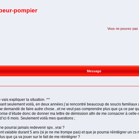
apeur-pompier
Vous ne pouvez pas pa
Message
vais expliquer la situation. ^^
ant seulement voilà, en deux années j’ai rencontré beaucoup de soucis familiaux a
 demandé de faire autre chose...et ne veut pas comprendre plus que ça ce par quoi 
se d’étude donc de donner ma lettre de démission afin de me consacrer à celle-ci 
d’ici 6 mois. Seulement voilà mes questions ;
e pourrai jamais redevenir spv...vrai ?
ent valable durant 5 ans (si je ne me trompe pas) et que je pourrai réintégrer un cs 
lus que ça va jouer sur le fait de me réintégrer ?