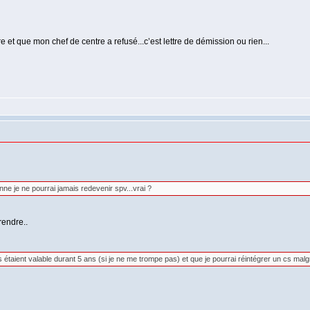
 et que mon chef de centre a refusé...c’est lettre de démission ou rien...
ne je ne pourrai jamais redevenir spv...vrai ?
rendre..
es étaient valable durant 5 ans (si je ne me trompe pas) et que je pourrai réintégrer un cs malg