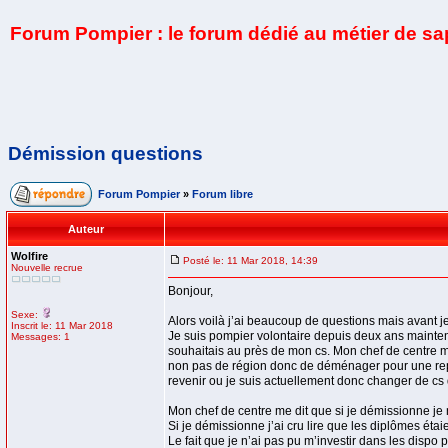
Forum Pompier : le forum dédié au métier de s
Démission questions
Forum Pompier
»
Forum libre
Auteur
Wolfire
Posté le: 11 Mar 2018, 14:39
Nouvelle recrue
Bonjour,
Sexe:
Alors voilà j’ai beaucoup de questions mais avant je 
Inscrit le: 11 Mar 2018
Je suis pompier volontaire depuis deux ans mainten
Messages: 1
souhaitais au près de mon cs. Mon chef de centre me
non pas de région donc de déménager pour une repri
revenir ou je suis actuellement donc changer de cs 
Mon chef de centre me dit que si je démissionne je n
Si je démissionne j’ai cru lire que les diplômes étai
Le fait que je n’ai pas pu m’investir dans les dispo p