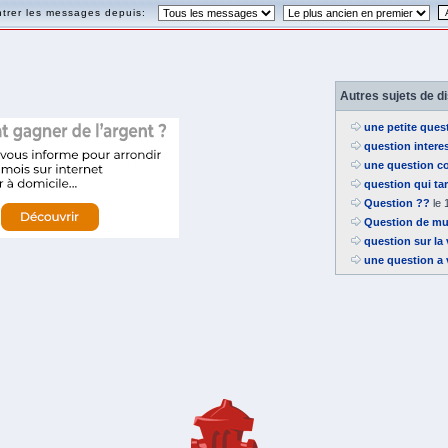
trer les messages depuis:
Autres sujets de d
une petite ques
question intere
une question 
question qui ta
Question ??
le 
Question de mu
question sur la
une question a