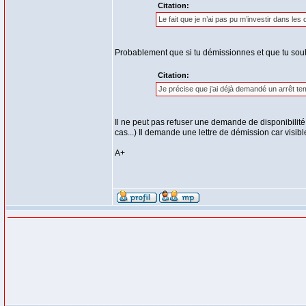
Citation:
Le fait que je n’ai pas pu m’investir dans les 
Probablement que si tu démissionnes et que tu souha
Citation:
Je précise que j’ai déjà demandé un arrêt tem
Il ne peut pas refuser une demande de disponibilité
cas...) Il demande une lettre de démission car visible
A+