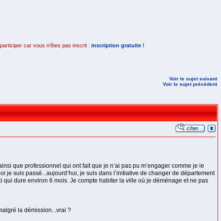
rticiper car vous n'êtes pas inscrit :
inscription gratuite !
Voir le sujet suivant
Voir le sujet précédent
insi que professionnel qui ont fait que je n’ai pas pu m’engager comme je le
je suis passé...aujourd’hui, je suis dans l’initiative de changer de département
qui dure environ 6 mois. Je compte habiter la ville où je déménage et ne pas
malgré la démission...vrai ?