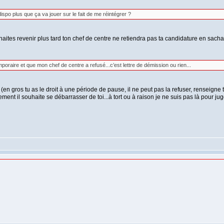
dispo plus que ça va jouer sur le fait de me réintégrer ?
ites revenir plus tard ton chef de centre ne retiendra pas ta candidature en sachan
poraire et que mon chef de centre a refusé...c’est lettre de démission ou rien...
 (en gros tu as le droit à une période de pause, il ne peut pas la refuser, renseig
ment il souhaite se débarrasser de toi...à tort ou à raison je ne suis pas là pour jug