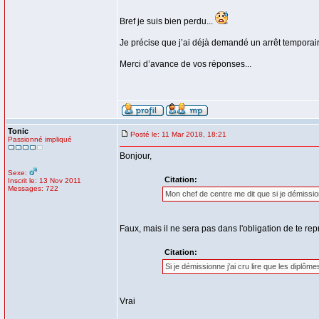
Bref je suis bien perdu...
Je précise que j’ai déjà demandé un arrêt temporaire
Merci d’avance de vos réponses...
Tonic
Posté le: 11 Mar 2018, 18:21
Passionné impliqué
Bonjour,
Sexe:
Citation:
Inscrit le: 13 Nov 2011
Messages: 722
Mon chef de centre me dit que si je démission
Faux, mais il ne sera pas dans l'obligation de te rep
Citation:
Si je démissionne j’ai cru lire que les diplôm
Vrai