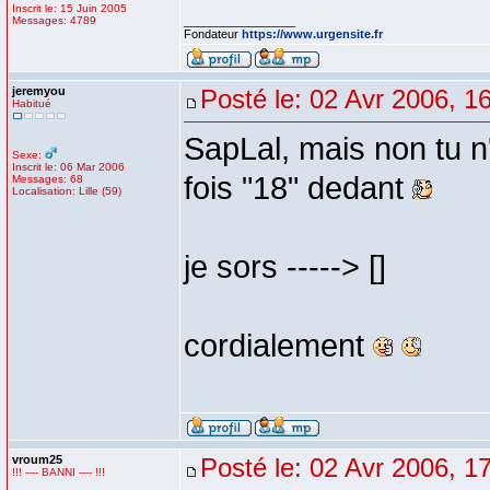
Inscrit le: 15 Juin 2005
Messages: 4789
_________________
Fondateur
https://www.urgensite.fr
jeremyou
Posté le: 02 Avr 2006, 1
Habitué
SapLal, mais non tu n
Sexe:
Inscrit le: 06 Mar 2006
fois "18" dedant
Messages: 68
Localisation: Lille (59)
je sors -----> []
cordialement
vroum25
Posté le: 02 Avr 2006, 1
!!! ---- BANNI ---- !!!