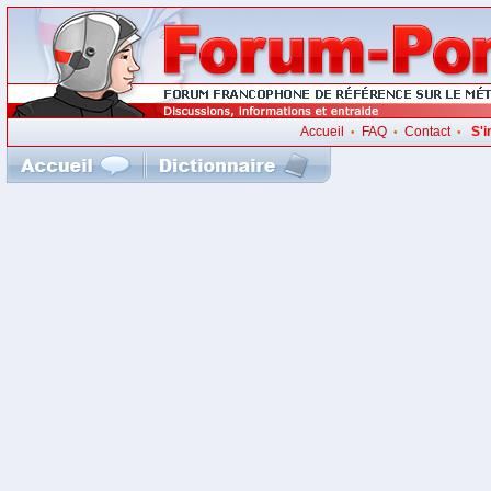
Accueil
FAQ
Contact
S'i
•
•
•