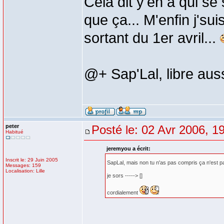
Cela dit y'en a qui se
que ça... M'enfin j'su
sortant du 1er avril...
@+ Sap'Lal, libre auss
peter
Posté le: 02 Avr 2006, 1
Habitué
jeremyou a écrit:
Inscrit le: 29 Juin 2005
SapLal, mais non tu n'as pas compris ça n'est pa
Messages: 159
Localisation: Lille
je sors -----> []
cordialement