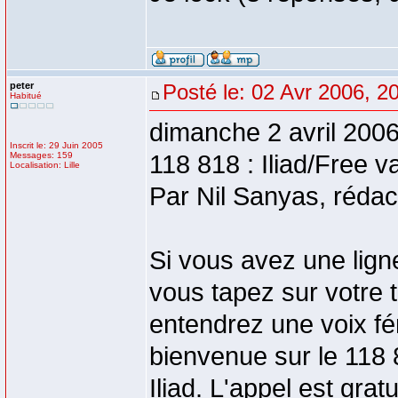
peter
Posté le: 02 Avr 2006, 2
Habitué
dimanche 2 avril 200
Inscrit le: 29 Juin 2005
Messages: 159
118 818 : Iliad/Free 
Localisation: Lille
Par Nil Sanyas, rédac
Si vous avez une lign
vous tapez sur votre
entendrez une voix fé
bienvenue sur le 118 8
Iliad. L'appel est gratu