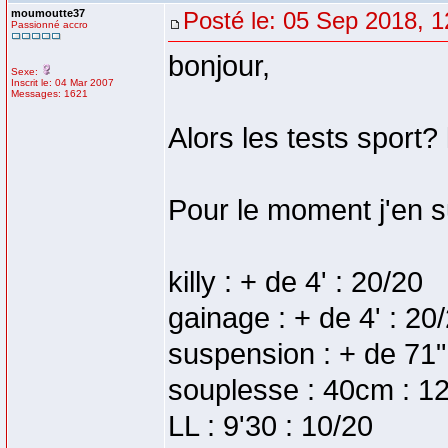
moumoutte37
Posté le: 05 Sep 2018, 1
Passionné accro
bonjour,
Sexe:
Inscrit le: 04 Mar 2007
Messages: 1621
Alors les tests sport
Pour le moment j'en su
killy : + de 4' : 20/20
gainage : + de 4' : 20
suspension : + de 71"
souplesse : 40cm : 1
LL : 9'30 : 10/20