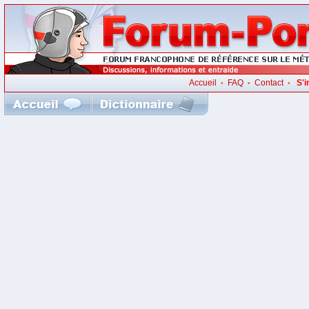
Accueil
FAQ
Contact
S'i
•
•
•