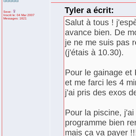
Tyler a écrit:
Sexe:
Inscrit le: 04 Mar 2007
Messages: 1621
Salut à tous ! j'esp
avance bien. De mo
je ne me suis pas 
(j'étais à 10.30).
Pour le gainage et K
et me farci les 4 m
j'ai pris des exos d
Pour la piscine, j'ai
programme bien remp
mais ça va payer !!