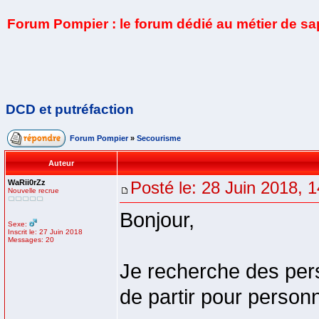
Forum Pompier : le forum dédié au métier de s
DCD et putréfaction
Forum Pompier
»
Secourisme
Auteur
WaRii0rZz
Posté le: 28 Juin 2018, 
Nouvelle recrue
Bonjour,
Sexe:
Inscrit le: 27 Juin 2018
Messages: 20
Je recherche des pers
de partir pour person