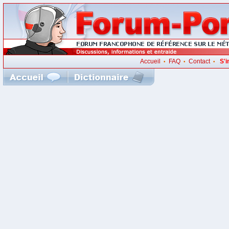
Accueil
FAQ
Contact
S'i
•
•
•