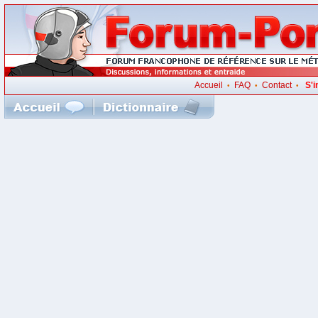
Accueil
FAQ
Contact
S'i
•
•
•