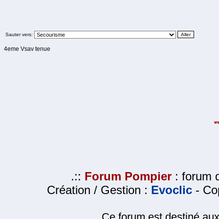
Sauter vers:
4eme Vsav tenue
.::
Forum Pompier
: forum d
Création / Gestion :
Evoclic
- Cop
Ce forum est destiné au