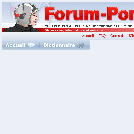
Accueil
FAQ
Contact
S'i
•
•
•