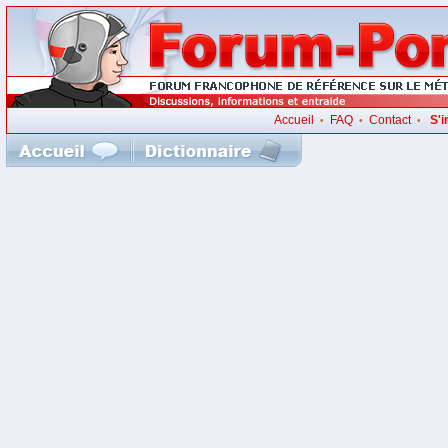
Accueil
FAQ
Contact
S'i
•
•
•