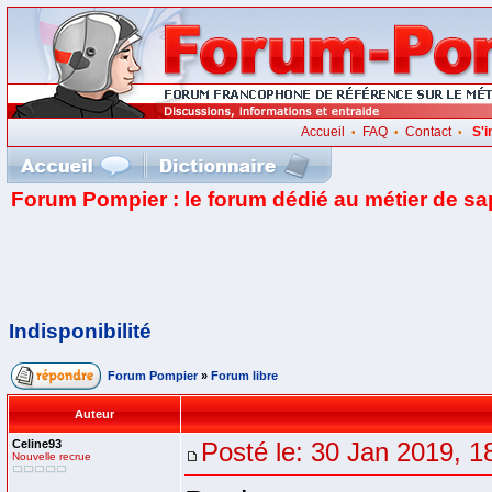
Accueil
FAQ
Contact
S'i
•
•
•
Forum Pompier : le forum dédié au métier de s
Indisponibilité
Forum Pompier
»
Forum libre
Auteur
Celine93
Posté le: 30 Jan 2019, 1
Nouvelle recrue