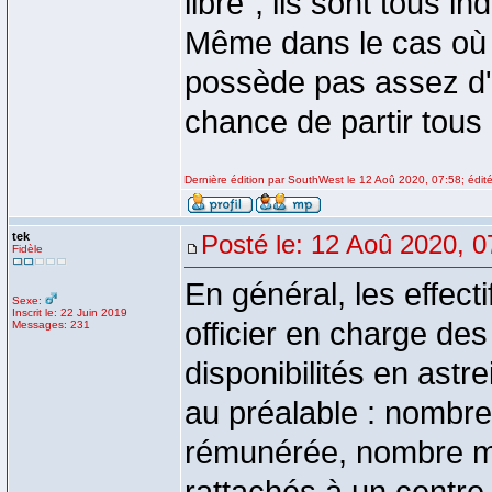
libre", ils sont tous 
Même dans le cas où c
possède pas assez d'
chance de partir tous
Dernière édition par SouthWest le 12 Aoû 2020, 07:58; édité
tek
Posté le: 12 Aoû 2020, 0
Fidèle
En général, les effecti
Sexe:
Inscrit le: 22 Juin 2019
officier en charge des
Messages: 231
disponibilités en astr
au préalable : nombre 
rémunérée, nombre ma