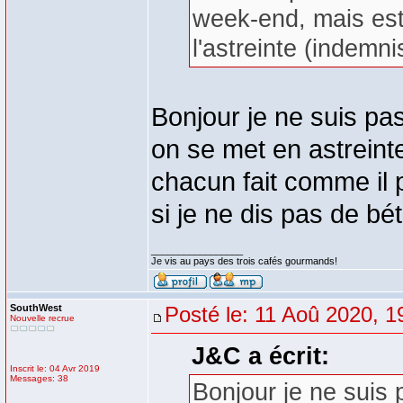
week-end, mais est-
l'astreinte (indemn
Bonjour je ne suis p
on se met en astreinte
chacun fait comme il 
si je ne dis pas de bé
_________________
Je vis au pays des trois cafés gourmands!
SouthWest
Posté le: 11 Aoû 2020, 1
Nouvelle recrue
J&C a écrit:
Inscrit le: 04 Avr 2019
Messages: 38
Bonjour je ne suis