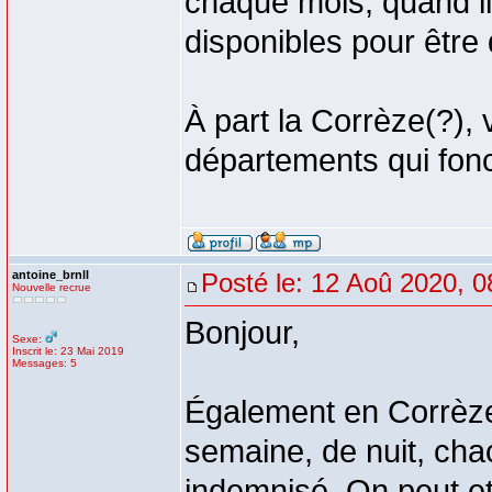
chaque mois, quand il
disponibles pour être d
À part la Corrèze(?),
départements qui fon
antoine_brnll
Posté le: 12 Aoû 2020, 0
Nouvelle recrue
Bonjour,
Sexe:
Inscrit le: 23 Mai 2019
Messages: 5
Également en Corrèze,
semaine, de nuit, cha
indemnisé. On peut etr