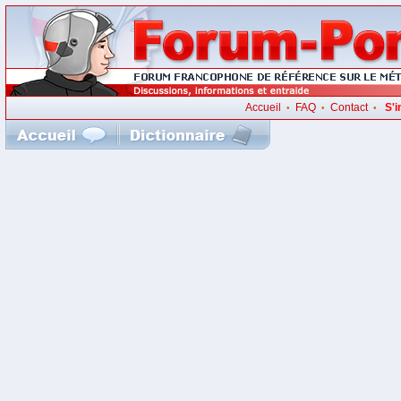
Accueil
FAQ
Contact
S'i
•
•
•