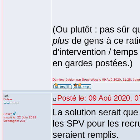
(Ou plutôt : pas sûr q
plus
de gens à ce rati
d'intervention / temp
en gardes postées.)
Dernière édition par SouthWest le 09 Aoû 2020, 11:28; édité 
tek
Posté le: 09 Aoû 2020, 0
Fidèle
La solution serait que 
Sexe:
Inscrit le: 22 Juin 2019
les SPV pour les recru
Messages: 231
seraient remplis.