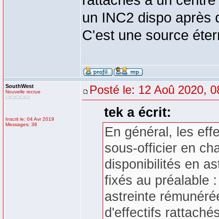
rattachés à un centre
un INC2 dispo après d
C'est une source éter
SouthWest
Posté le: 12 Aoû 2020, 0
Nouvelle recrue
tek a écrit:
Inscrit le: 04 Avr 2019
Messages: 38
En général, les effec
sous-officier en ch
disponibilités en a
fixés au préalable 
astreinte rémunéré
d'effectifs rattach