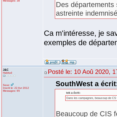
Messages: 38
Des départements s
astreinte indemnis
Ca m'intéresse, je sav
exemples de départeme
J&C
Posté le: 10 Aoû 2020, 1
Habitué
SouthWest a écrit
Sexe:
Inscrit le: 22 Avr 2012
Messages: 65
tek a écrit:
Dans les campagnes, beaucoup de CS fon
Beaucoup de CIS fon