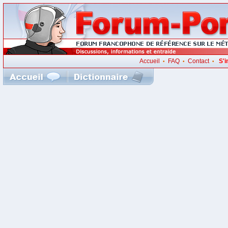
Accueil
FAQ
Contact
S'i
•
•
•