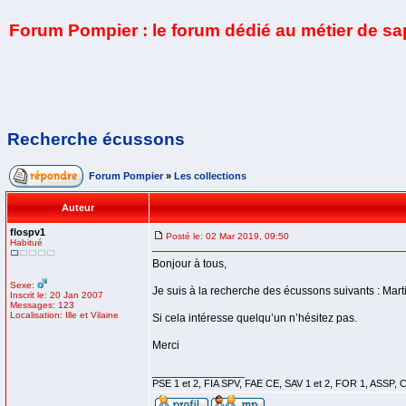
Forum Pompier : le forum dédié au métier de s
Recherche écussons
Forum Pompier
»
Les collections
Auteur
flospv1
Posté le: 02 Mar 2019, 09:50
Habitué
Bonjour à tous,
Sexe:
Je suis à la recherche des écussons suivants : Mar
Inscrit le: 20 Jan 2007
Messages: 123
Localisation: Ille et Vilaine
Si cela intéresse quelqu’un n’hésitez pas.
Merci
_________________
PSE 1 et 2, FIA SPV, FAE CE, SAV 1 et 2, FOR 1, ASSP, C