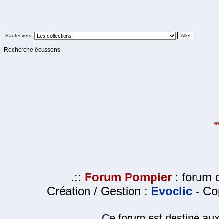
Sauter vers:
Recherche écussons
.::
Forum Pompier
: forum d
Création / Gestion :
Evoclic
- Cop
Ce forum est destiné au