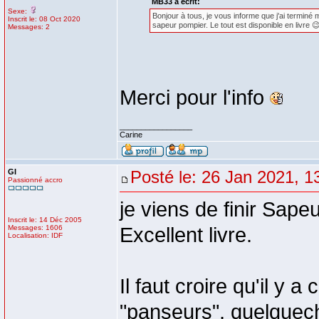
MB33 a écrit:
Sexe:
Bonjour à tous, je vous informe que j'ai terminé 
Inscrit le: 08 Oct 2020
sapeur pompier. Le tout est disponible en livre 😉
Messages: 2
Merci pour l'info
_________________
Carine
GI
Posté le: 26 Jan 2021, 1
Passionné accro
je viens de finir Sap
Inscrit le: 14 Déc 2005
Messages: 1606
Excellent livre.
Localisation: IDF
Il faut croire qu'il y 
"panseurs", quelquech