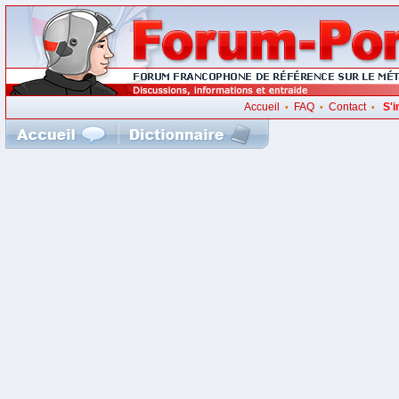
Accueil
FAQ
Contact
S'i
•
•
•