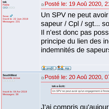
tek
Posté le: 19 Aoû 2020, 2
Fidèle
Un SPV ne peut avoir q
Sexe:
Inscrit le: 22 Juin 2019
sapeur / Cpl / sgt... s
Messages: 231
Il n'est donc pas poss
principe du lien des i
indemnités de sapeur
SouthWest
Posté le: 20 Aoû 2020, 0
Nouvelle recrue
tek a écrit:
Un SPV ne peut avoir qu'un engagement à l'instant t.
Inscrit le: 04 Avr 2019
Messages: 38
J'ai compris qu'aujour