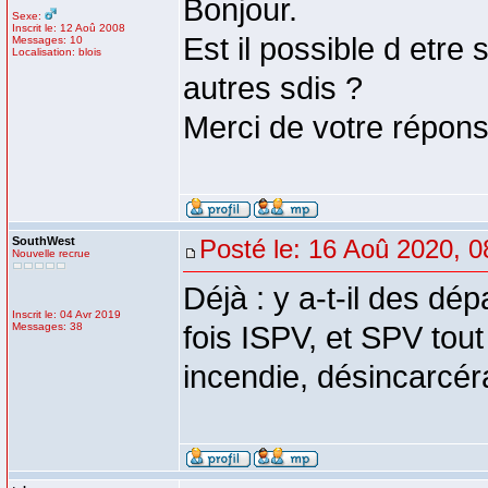
Bonjour.
Sexe:
Inscrit le: 12 Aoû 2008
Est il possible d etr
Messages: 10
Localisation: blois
autres sdis ?
Merci de votre répon
SouthWest
Posté le: 16 Aoû 2020, 0
Nouvelle recrue
Déjà : y a-t-il des dép
Inscrit le: 04 Avr 2019
Messages: 38
fois ISPV, et SPV tout
incendie, désincarcérat