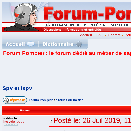
Accueil
FAQ
Contact
S'i
•
•
•
Forum Pompier : le forum dédié au métier de s
Spv et ispv
Forum Pompier
»
Statuts du métier
Auteur
teddoche
Posté le: 26 Juil 2019, 1
Nouvelle recrue