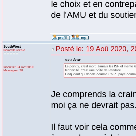
le choix et en contrep
de l'AMU et du soutien
SouthWest
Posté le: 19 Aoû 2020, 2
Nouvelle recrue
tek a écrit:
Le point 2, c'est mort. Jamais les ISP et même l
Inscrit le: 04 Avr 2019
technicité. C'est une boîte de Pandore.
Messages: 38
L'adjudant qui décale comme Ch PL payé comme u
Je comprends la crain
moi ça ne devrait pas
Il faut voir cela comm