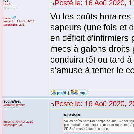
tek
Posté le: 16 Aoû 2020, 1
Fidèle
Vu les coûts horaires
Sexe:
Inscrit le: 22 Juin 2019
sapeurs (une fois et 
Messages: 231
en déficit d'infirmier
mecs à galons droits
conduira tôt ou tard à
s'amuse à tenter le c
SouthWest
Posté le: 16 Aoû 2020, 2
Nouvelle recrue
tek a écrit:
Vu les coûts horaires comparés des ISP par rappo
Inscrit le: 04 Avr 2019
protocolisés, que faire commander des mecs à ga
Messages: 38
SDIS s'amuse à tenter le coup.