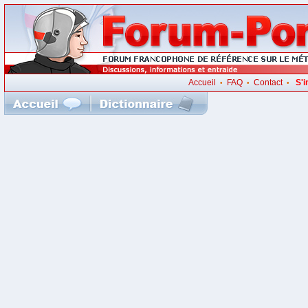
Accueil
FAQ
Contact
S'i
•
•
•