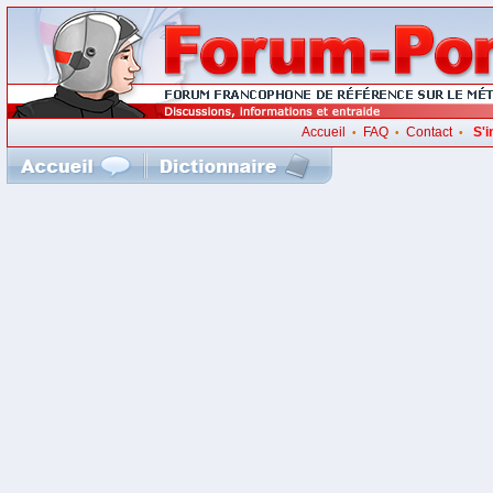
Accueil
FAQ
Contact
S'i
•
•
•