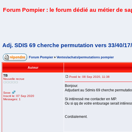
Forum Pompier : le forum dédié au métier de s
Adj. SDIS 69 cherche permutation vers 33/40/17
Forum Pompier
»
Ventes/achats/permutations pompier
Auteur
TB
Posté le: 08 Sep 2020, 11:38
Nouvelle recrue
Bonjour.
Adjudant au Sdmis 69 cherche permutation 
Sexe:
Inscrit le: 07 Sep 2020
Si intéressé me contacter en MP.
Messages: 1
Ou si qq de votre entourage serait intéress
Cordialement.