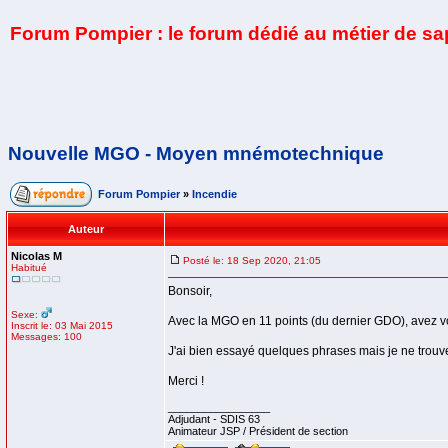
Forum Pompier : le forum dédié au métier de s
Nouvelle MGO - Moyen mnémotechnique
Forum Pompier
»
Incendie
Auteur
Nicolas M
Posté le: 18 Sep 2020, 21:05
Habitué
Bonsoir,
Sexe:
Avec la MGO en 11 points (du dernier GDO), avez
Inscrit le: 03 Mai 2015
Messages: 100
J'ai bien essayé quelques phrases mais je ne trouve r
Merci !
_________________
Adjudant - SDIS 63
Animateur JSP / Président de section