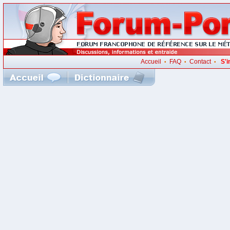
Accueil
FAQ
Contact
S'i
•
•
•