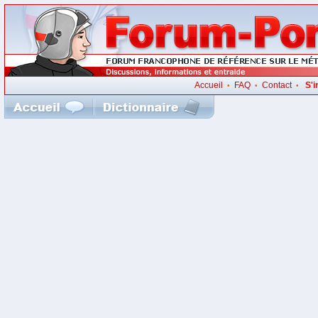
Accueil
FAQ
Contact
S'i
•
•
•