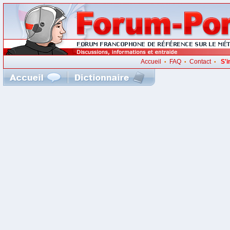
Accueil
FAQ
Contact
S'i
•
•
•