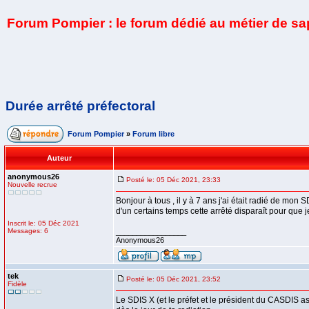
Forum Pompier : le forum dédié au métier de s
Durée arrêté préfectoral
Forum Pompier
»
Forum libre
Auteur
anonymous26
Posté le: 05 Déc 2021, 23:33
Nouvelle recrue
Bonjour à tous , il y à 7 ans j'ai était radié de mon S
d'un certains temps cette arrêté disparaît pour que
Inscrit le: 05 Déc 2021
Messages: 6
_________________
Anonymous26
tek
Posté le: 05 Déc 2021, 23:52
Fidèle
Le SDIS X (et le préfet et le président du CASDIS a