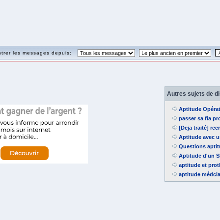
trer les messages depuis:
Autres sujets de d
Aptitude Opérat
passer sa fia pro
[Deja traité] re
Aptitude avec 
Questions apti
Aptitude d'un 
aptitude et pro
aptitude médcia