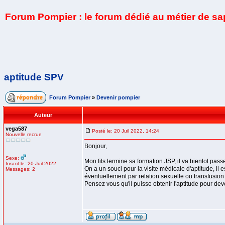
Forum Pompier : le forum dédié au métier de s
aptitude SPV
Forum Pompier
»
Devenir pompier
Auteur
vega587
Posté le: 20 Juil 2022, 14:24
Nouvelle recrue
Bonjour,
Sexe:
Mon fils termine sa formation JSP, il va bientot passe
Inscrit le: 20 Juil 2022
On a un souci pour la visite médicale d'aptitude, il e
Messages: 2
éventuellement par relation sexuelle ou transfusion 
Pensez vous qu'il puisse obtenir l'aptitude pour de