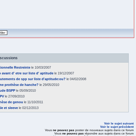
iscussions
ionnelle Restreinte
le 10/03/2007
 avant d' etre sur liste d' aptitude
le 19/12/2007
crutements de spp sur liste d'aptitude:ou?
le 04/02/2008
une prothèse de hanche?
le 29/05/2010
tude BSPP
le 05/09/2010
SPV
le 27/09/2010
thèse de genou
le 11/10/2011
le et sleeve
le 02/12/2013
Voir le sujet suivant
Voir le sujet précédent
Vous
ne pouvez pas
poster de nouveaux sujets dans ce forum
Vous
ne pouvez pas
répondre aux sujets dans ce forum