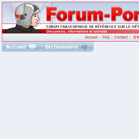
Accueil
FAQ
Contact
S'i
•
•
•