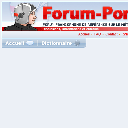
Accueil
FAQ
Contact
S'i
•
•
•