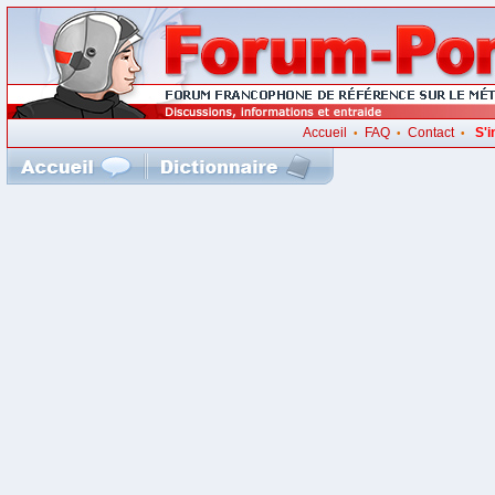
Accueil
FAQ
Contact
S'i
•
•
•