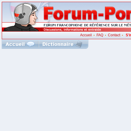
Accueil
FAQ
Contact
S'i
•
•
•