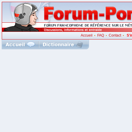
Accueil
FAQ
Contact
S'i
•
•
•