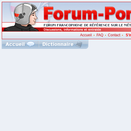
Accueil
FAQ
Contact
S'i
•
•
•