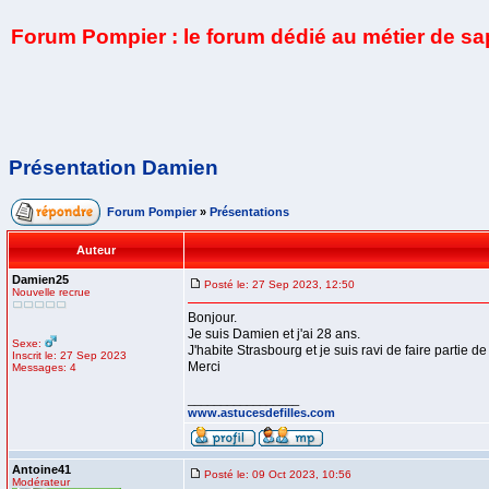
Forum Pompier : le forum dédié au métier de s
Présentation Damien
Forum Pompier
»
Présentations
Auteur
Damien25
Posté le: 27 Sep 2023, 12:50
Nouvelle recrue
Bonjour.
Je suis Damien et j'ai 28 ans.
Sexe:
J'habite Strasbourg et je suis ravi de faire partie de
Inscrit le: 27 Sep 2023
Merci
Messages: 4
_________________
www.astucesdefilles.com
Antoine41
Posté le: 09 Oct 2023, 10:56
Modérateur