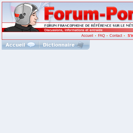
Accueil
FAQ
Contact
S'i
•
•
•