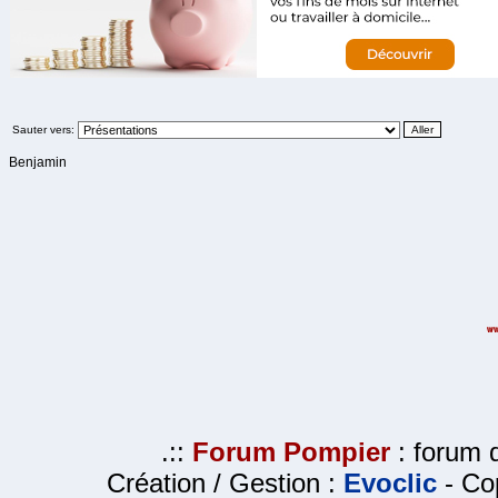
Sauter vers:
Benjamin
.::
Forum Pompier
: forum d
Création / Gestion :
Evoclic
- Cop