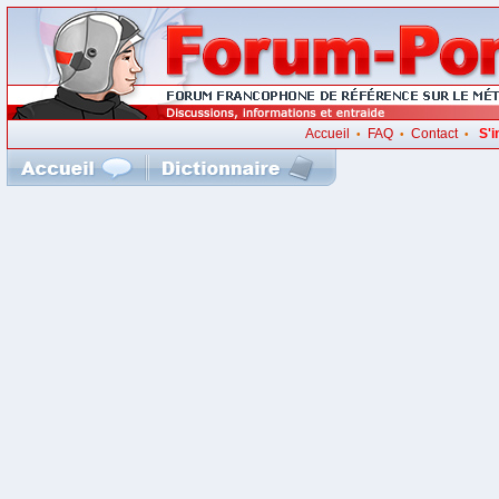
Accueil
FAQ
Contact
S'i
•
•
•