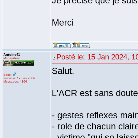
Je précise que je sui
Merci
Antoine41
Posté le: 15 Jan 2024, 1
Modérateur
Salut.
Sexe:
Inscrit le: 17 Fév 2006
Messages: 4396
L'ACR est sans doute l
- gestes reflexes main
- role de chacun clair
- victime "qui se laisse