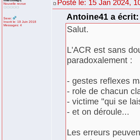
martssiap1
Posté le: 15 Jan 2024, 1
Nouvelle recrue
Antoine41 a écrit:
Sexe:
Inscrit le: 19 Juin 2018
Messages: 4
Salut.
L'ACR est sans dout
paradoxalement :
- gestes reflexes m
- role de chacun cl
- victime "qui se lai
- et on déroule...
Les erreurs peuven