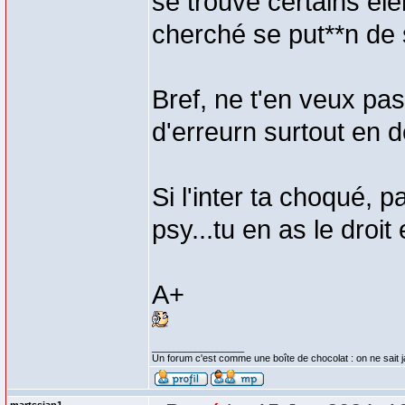
se trouve certains élém
cherché se put**n de
Bref, ne t'en veux pa
d'erreurn surtout en d
Si l'inter ta choqué, 
psy...tu en as le droit 
A+
_________________
Un forum c'est comme une boîte de chocolat : on ne sait 