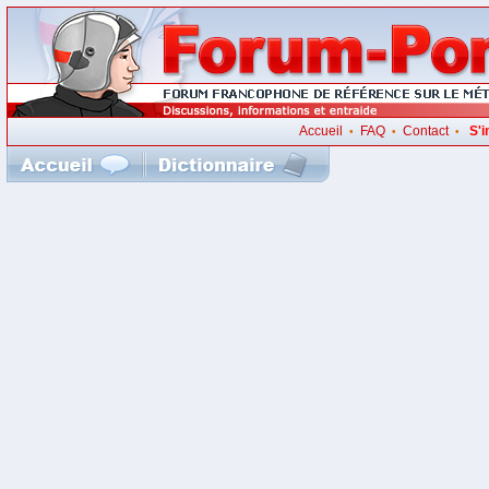
Accueil
FAQ
Contact
S'i
•
•
•