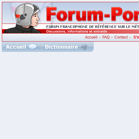
Accueil
FAQ
Contact
S'i
•
•
•