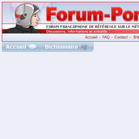
Accueil
FAQ
Contact
S'i
•
•
•